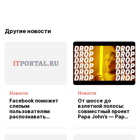
Другие новости
Новости
Новости
Facebook поможет
От шоссе до
слепым
взлетной полосы:
пользователям
совместный проект
распознавать
Papa John’s — Papa
изображения
X Cheddar —
вводит
эксклюзивную
форму водителя