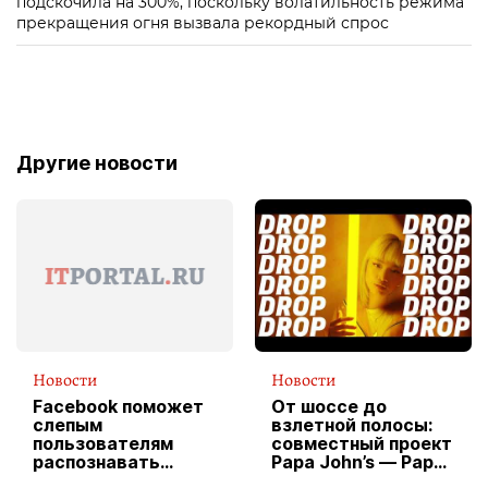
подскочила на 300%, поскольку волатильность режима
прекращения огня вызвала рекордный спрос
Другие новости
Новости
Новости
Facebook поможет
От шоссе до
слепым
взлетной полосы:
пользователям
совместный проект
распознавать
Papa John’s — Papa
изображения
X Cheddar —