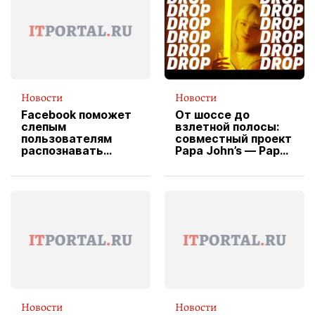
Новости
Новости
Facebook поможет
От шоссе до
слепым
взлетной полосы:
пользователям
совместный проект
распознавать
Papa John’s — Papa
изображения
X Cheddar —
вводит
эксклюзивную
форму водителя
службы доставки
пиццы
Новости
Новости