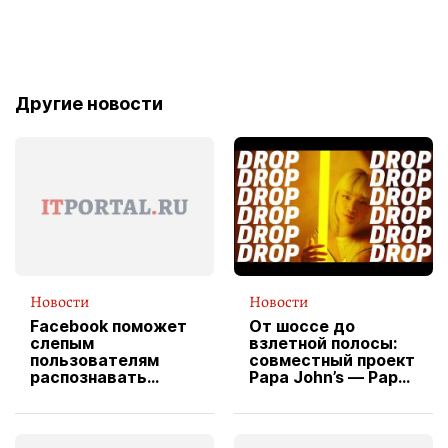
Другие новости
Новости
Новости
Facebook поможет
От шоссе до
слепым
взлетной полосы:
пользователям
совместный проект
распознавать
Papa John’s — Papa
изображения
X Cheddar —
вводит
эксклюзивную
форму водителя