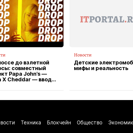
сти
Новости
шоссе до взлетной
Детские электромоб
осы: совместный
мифы и реальность
кт Papa John’s —
a X Cheddar — вводит
клюзивную форму
ителя службы
тавки пиццы
вости
Техника
Блокчейн
Общество
Экономик