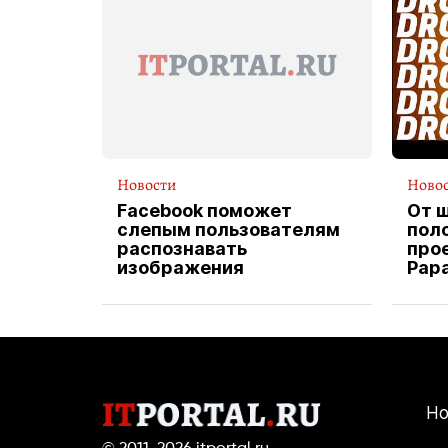
Новости
Ново
Facebook поможет
От 
слепым пользователям
пол
распознавать
прое
изображения
Pap
экс
вод
дос
Но