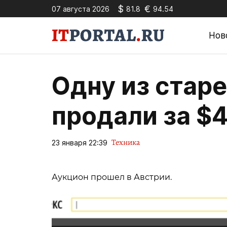
$
€
07 августа 2026
81.8
94.54
Нов
Одну из стар
продали за $
Техника
23 января 22:39
Аукцион прошел в Австрии.