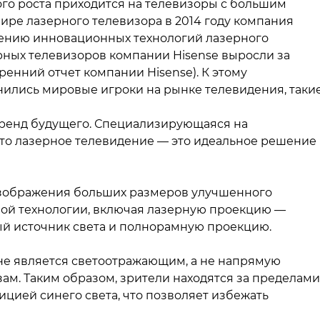
того роста приходится на телевизоры с большим
мире лазерного телевизора в 2014 году компания
дрению инновационных технологий лазерного
рных телевизоров компании Hisense выросли за
ренний отчет компании Hisense). К этому
ились мировые игроки на рынке телевидения, таки
тренд будущего. Специализирующаяся на
 что лазерное телевидение — это идеальное решение
изображения больших размеров улучшенного
ой технологии, включая лазерную проекцию —
ый источник света и полнорамную проекцию.
ане является светоотражающим, а не напрямую
м. Таким образом, зрители находятся за пределами
зицией синего света, что позволяет избежать