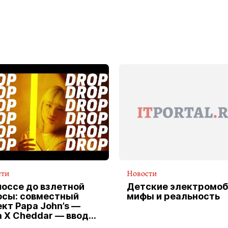
сти
Новости
шоссе до взлетной
Детские электромоб
осы: совместный
мифы и реальность
кт Papa John’s —
a X Cheddar — вводит
клюзивную форму