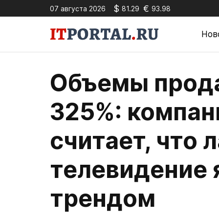
$
€
07 августа 2026
81.29
93.98
Нов
Объемы прод
325%: компан
считает, что 
телевидение 
трендом