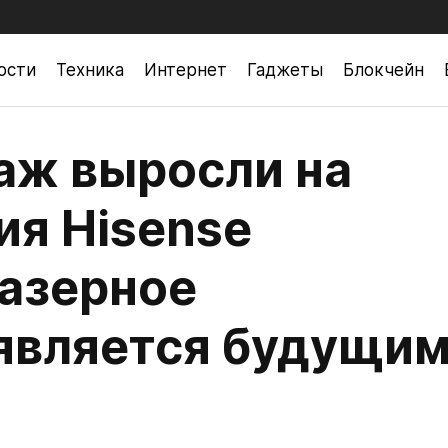
ости
Техника
Интернет
Гаджеты
Блокчейн
аж выросли на
ия Hisense
лазерное
является будущи