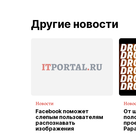
Другие новости
Новости
Ново
Facebook поможет
От 
слепым пользователям
пол
распознавать
прое
изображения
Pap
экс