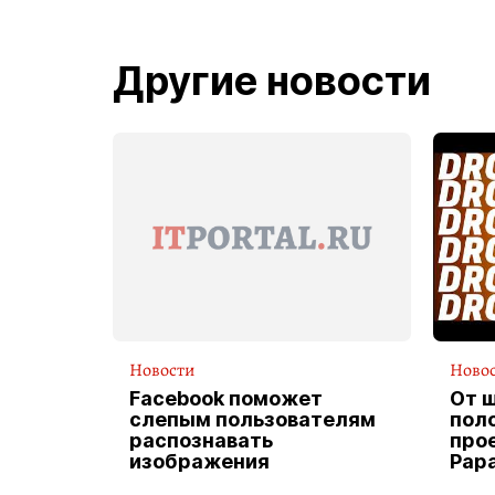
Другие новости
Новости
Ново
Facebook поможет
От 
слепым пользователям
пол
распознавать
прое
изображения
Pap
экс