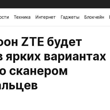
ости
Техника
Интернет
Гаджеты
Блокчейн
он ZTE будет
в ярких вариантах
со сканером
альцев