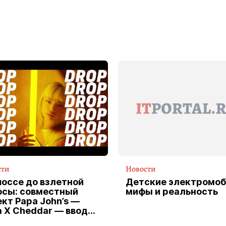
сти
Новости
шоссе до взлетной
Детские электромоб
осы: совместный
мифы и реальность
кт Papa John’s —
a X Cheddar — вводит
клюзивную форму