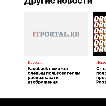
Другие новости
Новости
Ново
Facebook поможет
От 
слепым пользователям
пол
распознавать
прое
изображения
Pap
экс
вод
дос