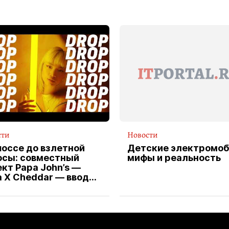
сти
Новости
шоссе до взлетной
Детские электромоб
осы: совместный
мифы и реальность
кт Papa John’s —
a X Cheddar — вводит
клюзивную форму
ителя службы
тавки пиццы