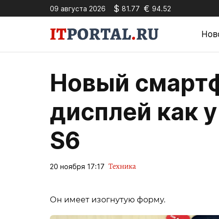
$
€
09 августа 2026
81.77
94.52
Нов
Новый смартф
дисплей как 
S6
Техника
20 ноября 17:17
Он имеет изогнутую форму.