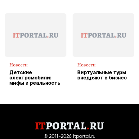
изображения
X Cheddar —
вводит
эксклюзивную
форму водителя
службы доставки
пиццы
Новости
Новости
Детские
Виртуальные туры
электромобили:
внедряют в бизнес
мифы и реальность
© 2011-2026
itportal.ru