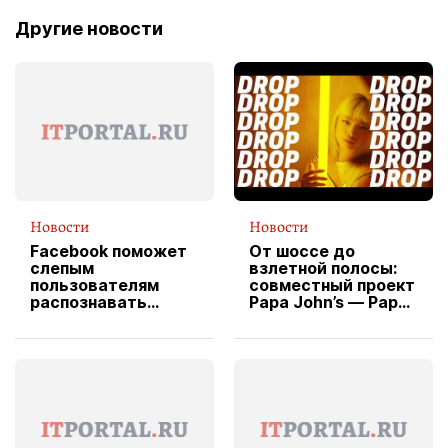
Другие новости
Новости
Новости
Facebook поможет
От шоссе до
слепым
взлетной полосы:
пользователям
совместный проект
распознавать
Papa John’s — Papa
изображения
X Cheddar —
вводит
эксклюзивную
форму водителя
службы доставки
пиццы