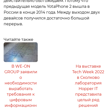
действительно был ожидаем. Потому что
предыдущая модель YotaPhone 2 вышла в
России в конце 2014 года. Между выходом двух
девайсов получился достаточно большой
перерыв.
Читайте также
В WE-ON
На выставке
GROUP заявили
Tech Week 2022
о
в Сколково
необходимости
лаборатория
выработать
Hopper IT
требования к
представила
цифровым
целый ряд
информационн
решений