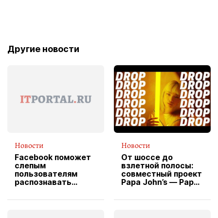
Другие новости
Новости
Новости
Facebook поможет
От шоссе до
слепым
взлетной полосы:
пользователям
совместный проект
распознавать
Papa John’s — Papa
изображения
X Cheddar —
вводит
эксклюзивную
форму водителя