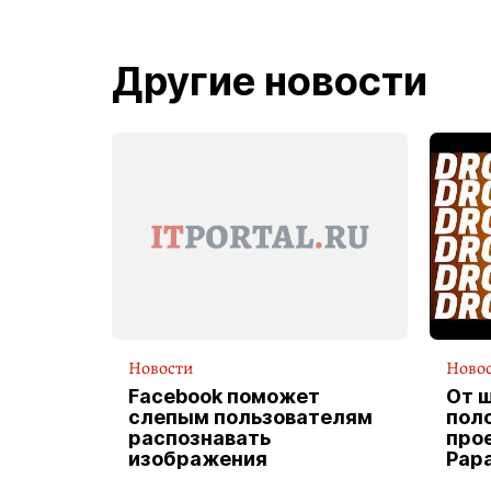
Другие новости
Новости
Ново
Facebook поможет
От 
слепым пользователям
пол
распознавать
прое
изображения
Pap
экс