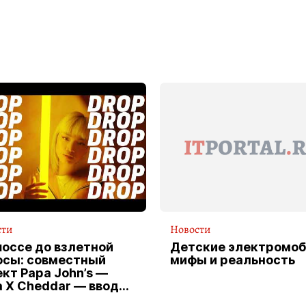
сти
Новости
шоссе до взлетной
Детские электромоб
осы: совместный
мифы и реальность
кт Papa John’s —
a X Cheddar — вводит
клюзивную форму