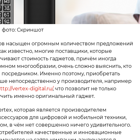
ко фото: Скриншот
ов насыщен огромным количеством предложений
как известно, многие поставщики, которые
чивают стоимость гаджетов, причём иногда
ромном многообразии, очень сложно выяснить, кто
м посредником. Именно поэтому, приобретать
чше непосредственно у производителя, например
ttp://vertex-digital.ru/
, что позволит не только
лучить именно оригинальный гаджет.
ertex, которая является производителем
ксессуаров для цифровой и мобильной техники,
м, в чём нет совершенно ничего удивительного.
потребителей качественные и инновационные
тмечается на сайте компании, заключается в