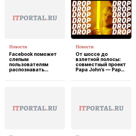
Новости
Новости
Facebook поможет
От шоссе до
слепым
взлетной полосы:
пользователям
совместный проект
распознавать
Papa John’s — Papa
изображения
X Cheddar —
вводит
эксклюзивную
форму водителя
службы доставки
пиццы