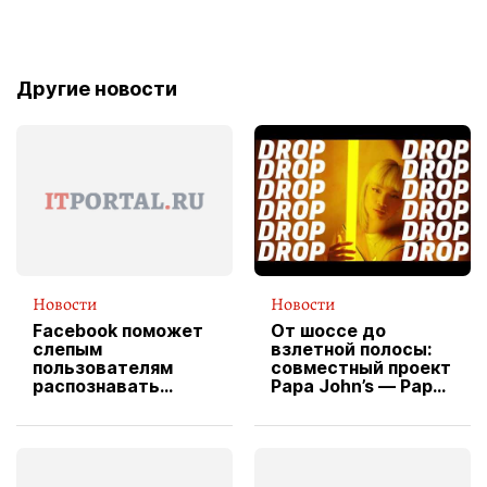
Другие новости
Новости
Новости
Facebook поможет
От шоссе до
слепым
взлетной полосы:
пользователям
совместный проект
распознавать
Papa John’s — Papa
изображения
X Cheddar —
вводит
эксклюзивную
форму водителя
службы доставки