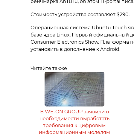
бенчмарка AnTuTu, об этом IT-portal писа
Стоимость устройства составляет $290.
Операционная система Ubuntu Touch явля
базе ядра Linux. Первый официальный де
Consumer Electronics Show. Платформа 
установить в дополнение к Android.
Читайте также
В WE-ON GROUP заявили о
необходимости выработать
требования к цифровым
информационным моделям