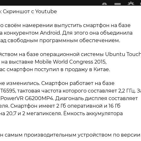
о: Скриншот с Youtube
 о своём намерении выпустить смартфон на базе
а конкурентом Android. Для этого она объединила
м над свободным программным обеспечением.
йством на базе операционной системы Ubuntu Touch
а выставке Mobile World Congress 2015,
ас смартфон поступил в продажу в Китае.
не изменились. Смартфон работает на базе
95, тактовая частота которого составляет 2,2 ГГц. З
 PowerVR G6200MP4. Диагональ дисплея составляет
еля. Смартфон имеет 2 Гб оперативной и 16 Гб
а 20,7 и 2 мегапикселя. Ёмкость аккумулятора
ван самым производительным устройством по версии