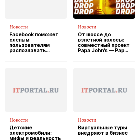
Новости
Новости
Facebook поможет
От шоссе до
слепым
взлетной полосы:
пользователям
совместный проект
распознавать
Papa John’s — Papa
изображения
X Cheddar —
вводит
эксклюзивную
форму водителя
службы доставки
пиццы
Новости
Новости
Детские
Виртуальные туры
электромобили:
внедряют в бизнес
мифы и реальность