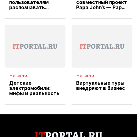
пользователям
совместный проект
распознавать
Papa John’s — Papa
изображения
X Cheddar —
вводит
эксклюзивную
форму водителя
службы доставки
пиццы
Новости
Новости
Детские
Виртуальные туры
электромобили:
внедряют в бизнес
мифы и реальность