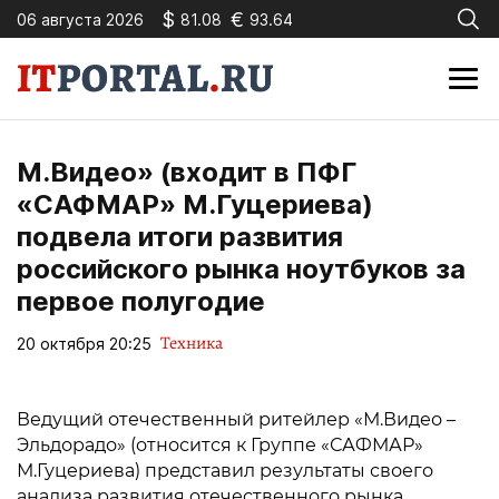
$
€
06 августа 2026
81.08
93.64
М.Видео» (входит в ПФГ
«САФМАР» М.Гуцериева)
подвела итоги развития
российского рынка ноутбуков за
первое полугодие
Техника
20 октября 20:25
Ведущий отечественный ритейлер «М.Видео –
Эльдорадо» (относится к Группе «САФМАР»
М.Гуцериева) представил результаты своего
анализа развития отечественного рынка