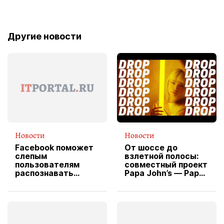
Другие новости
Новости
Новости
Facebook поможет
От шоссе до
слепым
взлетной полосы:
пользователям
совместный проект
распознавать
Papa John’s — Papa
изображения
X Cheddar —
вводит
эксклюзивную
форму водителя
службы доставки