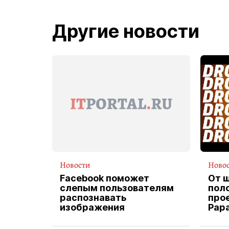
Другие новости
Новости
Ново
Facebook поможет
От 
слепым пользователям
пол
распознавать
прое
изображения
Pap
экс
вод