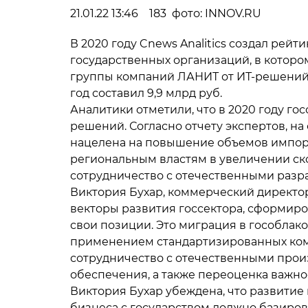
21.01.22 13:46 183 фото: INNOV.RU
В 2020 году Cnews Analitics создал рей
государственных организаций, в котор
группы компаний ЛАНИТ от ИТ-решений 
год составил 9,9 млрд руб.
Аналитики отметили, что в 2020 году го
решений. Согласно отчету экспертов, на
нацелена на повышение объемов импор
региональным властям в увеличении ск
сотрудничество с отечественными разр
Виктория Бухар, коммерческий директо
векторы развития госсектора, сформир
свои позиции. Это миграция в гособлако
применением стандартизированных ком
сотрудничество с отечественными прои
обеспечения, а также переоценка важн
Виктория Бухар убеждена, что развити
бизнеса с государством должно базирова