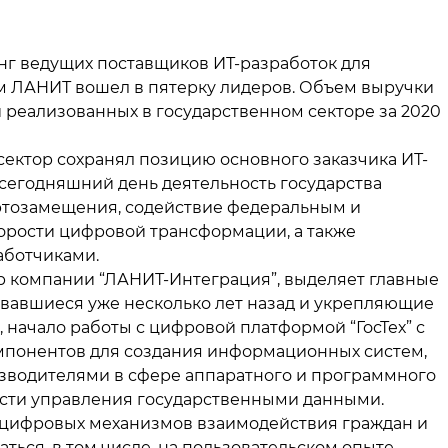
тинг ведущих поставщиков ИТ-разработок для
ом ЛАНИТ вошел в пятерку лидеров. Объем выручки
реализованных в государственном секторе за 2020
ссектор сохранял позицию основного заказчика ИТ-
 сегодняшний день деятельность государства
тозамещения, содействие федеральным и
орости цифровой трансформации, а также
аботчиками.
р компании “ЛАНИТ-Интеграция”, выделяет главные
овавшиеся уже несколько лет назад и укрепляющие
, начало работы с цифровой платформой “ГосТех” с
понентов для создания информационных систем,
зводителями в сфере аппаратного и программного
ости управления государственными данными.
е цифровых механизмов взаимодействия граждан и
ться, в том числе, на пользовательском опыте.