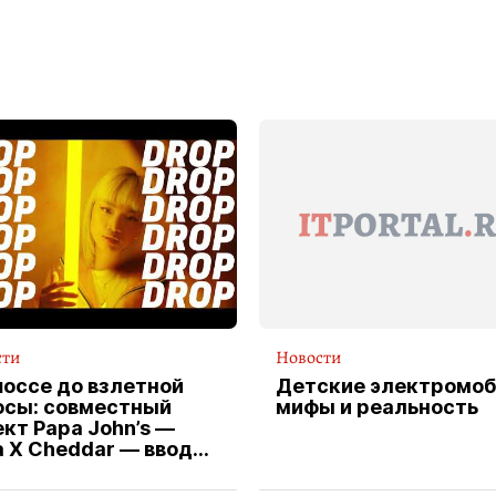
сти
Новости
шоссе до взлетной
Детские электромоб
осы: совместный
мифы и реальность
кт Papa John’s —
a X Cheddar — вводит
клюзивную форму
ителя службы