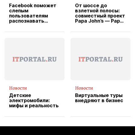
Facebook поможет
От шоссе до
слепым
взлетной полосы:
пользователям
совместный проект
распознавать
Papa John’s — Papa
изображения
X Cheddar —
вводит
эксклюзивную
форму водителя
службы доставки
пиццы
Новости
Новости
Детские
Виртуальные туры
электромобили:
внедряют в бизнес
мифы и реальность