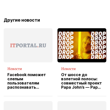
Другие новости
Новости
Новости
Facebook поможет
От шоссе до
слепым
взлетной полосы:
пользователям
совместный проект
распознавать
Papa John’s — Papa
изображения
X Cheddar —
вводит
эксклюзивную
форму водителя
службы доставки