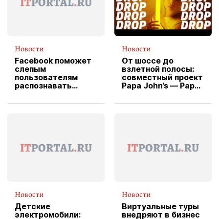
Новости
Новости
Facebook поможет
От шоссе до
слепым
взлетной полосы:
пользователям
совместный проект
распознавать
Papa John’s — Papa
изображения
X Cheddar —
вводит
эксклюзивную
форму водителя
службы доставки
пиццы
Новости
Новости
Детские
Виртуальные туры
электромобили:
внедряют в бизнес