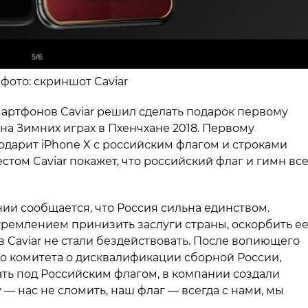
 фото: скриншот Caviar
артфонов Caviar решил сделать подарок первому
а Зимних играх в Пхенчхане 2018. Первому
дарит iPhone X с российским флагом и строками
стом Caviar покажет, что российский флаг и гимн вс
ии сообщается, что Россия сильна единством.
тремлением принизить заслуги страны, оскорбить е
 в Caviar не стали бездействовать. После вопиющего
 комитета о дисквалификации сборной России,
ть под Российским флагом, в компании создали
— нас не сломить, наш флаг — всегда с нами, мы