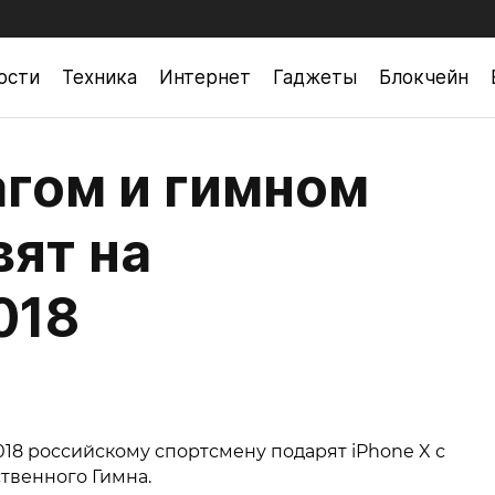
ости
Техника
Интернет
Гаджеты
Блокчейн
агом и гимном
вят на
018
8 российскому спортсмену подарят iPhone X с
твенного Гимна.