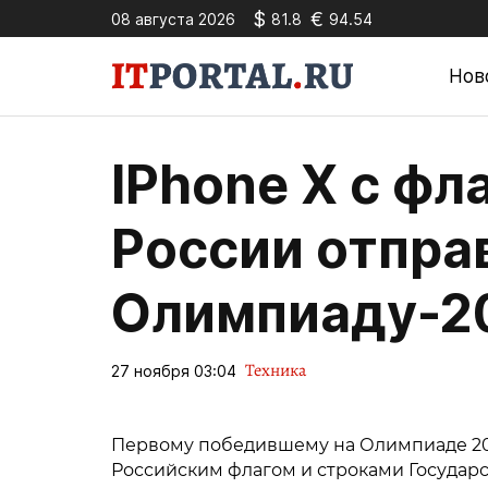
$
€
08 августа 2026
81.8
94.54
Нов
IPhone X с фл
России отпра
Олимпиаду-2
Техника
27 ноября 03:04
Первому победившему на Олимпиаде 201
Российским флагом и строками Государс