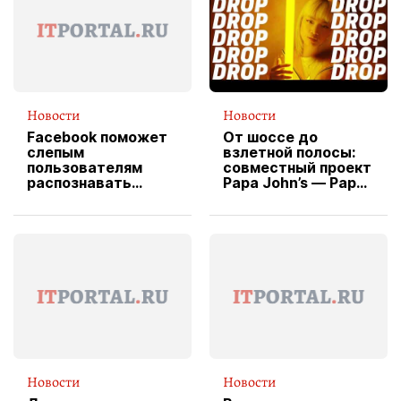
Новости
Новости
Facebook поможет
От шоссе до
слепым
взлетной полосы:
пользователям
совместный проект
распознавать
Papa John’s — Papa
изображения
X Cheddar —
вводит
эксклюзивную
форму водителя
службы доставки
пиццы
Новости
Новости