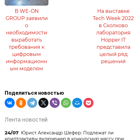
В WE-ON
На выставке
GROUP заявили
Tech Week 2022
о
в Сколково
необходимости
лаборатория
выработать
Hopper IT
требования к
представила
цифровым
целый ряд
информационн
решений
ым моделям
Поделиться новостью
Лента новостей
24/07
Юрист Александр Шефер: Подлежат ли
криптоактивы включению в конкурсную массу при