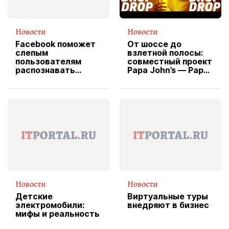
Новости
Новости
Facebook поможет
От шоссе до
слепым
взлетной полосы:
пользователям
совместный проект
распознавать
Papa John’s — Papa
изображения
X Cheddar —
вводит
эксклюзивную
форму водителя
службы доставки
пиццы
Новости
Новости
Детские
Виртуальные туры
электромобили:
внедряют в бизнес
мифы и реальность