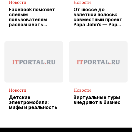
Новости
Новости
Facebook поможет
От шоссе до
слепым
взлетной полосы:
пользователям
совместный проект
распознавать
Papa John’s — Papa
изображения
X Cheddar —
вводит
эксклюзивную
форму водителя
службы доставки
пиццы
Новости
Новости
Детские
Виртуальные туры
электромобили:
внедряют в бизнес
мифы и реальность