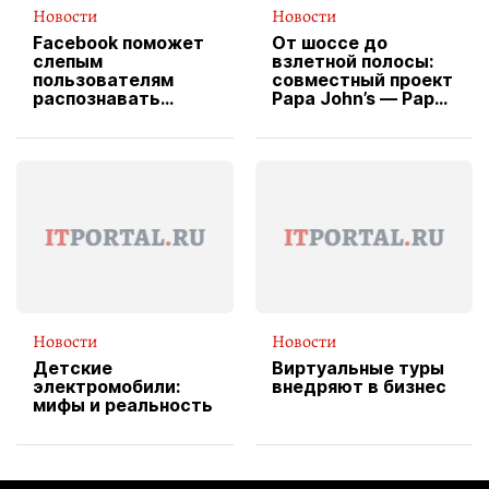
Новости
Новости
Facebook поможет
От шоссе до
слепым
взлетной полосы:
пользователям
совместный проект
распознавать
Papa John’s — Papa
изображения
X Cheddar —
вводит
эксклюзивную
форму водителя
службы доставки
пиццы
Новости
Новости
Детские
Виртуальные туры
электромобили:
внедряют в бизнес
мифы и реальность