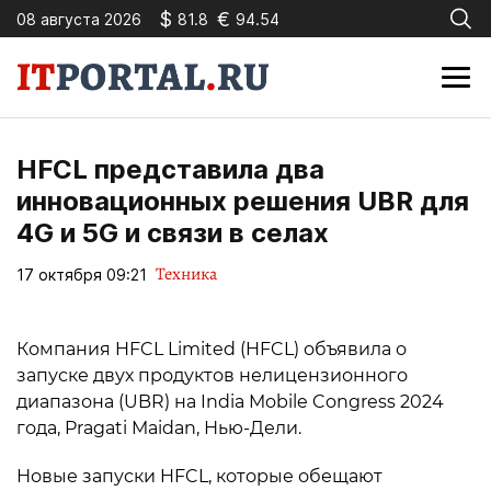
$
€
08 августа 2026
81.8
94.54
HFCL представила два
инновационных решения UBR для
4G и 5G и связи в селах
Техника
17 октября 09:21
Компания HFCL Limited (HFCL) объявила о
запуске двух продуктов нелицензионного
диапазона (UBR) на India Mobile Congress 2024
года, Pragati Maidan, Нью-Дели.
Новые запуски HFCL, которые обещают