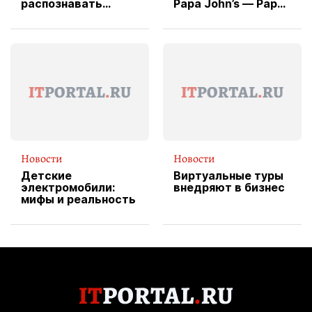
распознавать
Papa John’s — Papa
изображения
X Cheddar —
вводит
эксклюзивную
форму водителя
службы доставки
пиццы
Новости
Новости
Детские
Виртуальные туры
электромобили:
внедряют в бизнес
мифы и реальность