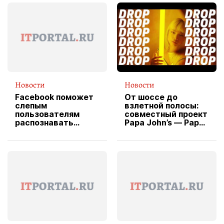
Новости
Новости
Facebook поможет
От шоссе до
слепым
взлетной полосы:
пользователям
совместный проект
распознавать
Papa John’s — Papa
изображения
X Cheddar —
вводит
эксклюзивную
форму водителя
службы доставки
пиццы