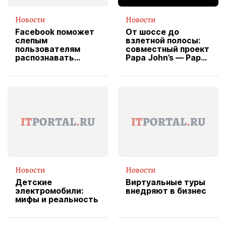
Новости
Новости
Facebook поможет
От шоссе до
слепым
взлетной полосы:
пользователям
совместный проект
распознавать
Papa John’s — Papa
изображения
X Cheddar —
вводит
эксклюзивную
форму водителя
службы доставки
пиццы
Новости
Новости
Детские
Виртуальные туры
электромобили:
внедряют в бизнес
мифы и реальность