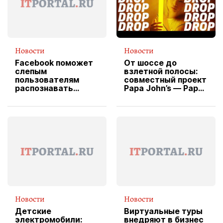
Новости
Новости
Facebook поможет
От шоссе до
слепым
взлетной полосы:
пользователям
совместный проект
распознавать
Papa John’s — Papa
изображения
X Cheddar —
вводит
эксклюзивную
форму водителя
службы доставки
пиццы
Новости
Новости
Детские
Виртуальные туры
электромобили:
внедряют в бизнес