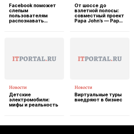
Facebook поможет
От шоссе до
слепым
взлетной полосы:
пользователям
совместный проект
распознавать
Papa John’s — Papa
изображения
X Cheddar —
вводит
эксклюзивную
форму водителя
службы доставки
пиццы
Новости
Новости
Детские
Виртуальные туры
электромобили:
внедряют в бизнес
мифы и реальность