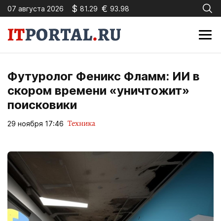
$
€
07 августа 2026
81.29
93.98
Футуролог Феникс Фламм: ИИ в
скором времени «уничтожит»
поисковики
Техника
29 ноября 17:46