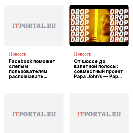
Новости
Новости
Facebook поможет
От шоссе до
слепым
взлетной полосы:
пользователям
совместный проект
распознавать
Papa John’s — Papa
изображения
X Cheddar —
вводит
эксклюзивную
форму водителя
службы доставки
пиццы