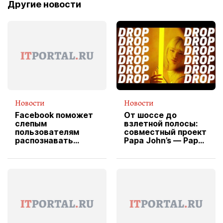
Другие новости
Новости
Новости
Facebook поможет
От шоссе до
слепым
взлетной полосы:
пользователям
совместный проект
распознавать
Papa John’s — Papa
изображения
X Cheddar —
вводит
эксклюзивную
форму водителя
службы доставки
пиццы