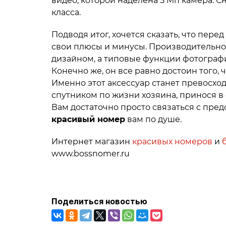
видео, которой наделена 5 Мп камера. С
класса.
Подводя итог, хочется сказать, что пер
свои плюсы и минусы. Производительнос
дизайном, а типовые функции фотограф
Конечно же, он все равно достоин того,
Именно этот аксессуар станет превосх
спутником по жизни хозяина, принося 
Вам достаточно просто связаться с пре
красивый номер
вам по душе.
Интернет магазин
красивых номеров
и
www.bossnomer.ru
Поделиться новостью