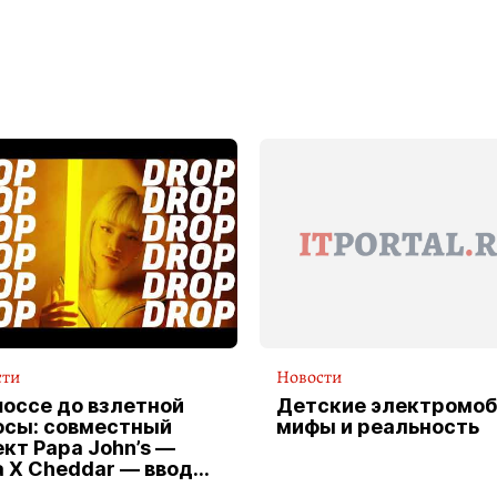
сти
Новости
шоссе до взлетной
Детские электромоб
осы: совместный
мифы и реальность
кт Papa John’s —
a X Cheddar — вводит
клюзивную форму