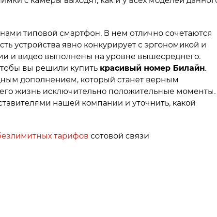
нимки с камеры выходят, как и у всех моделей данног
ед нами типовой смартфон. В нем отлично сочетаются
ть устройства явно конкурирует с эргономикой и
ии и видео выполнены на уровне вышесреднего.
 чтобы вы решили купить
красивый номер Билайн
.
одным дополнением, который станет верным
в его жизнь исключительно положительные моменты.
дставителями нашей компании и уточнить, какой
безлимитных тарифов
сотовой связи