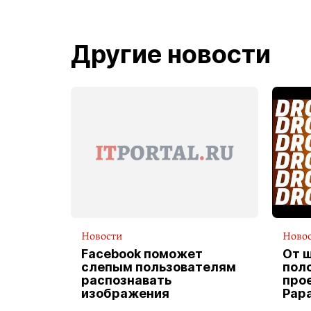
Другие новости
Новости
Ново
Facebook поможет
От 
слепым пользователям
пол
распознавать
прое
изображения
Pap
экс