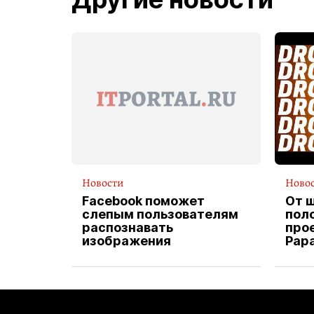
Новости
Ново
Facebook поможет
От 
слепым пользователям
пол
распознавать
прое
изображения
Pap
экс
вод
дос