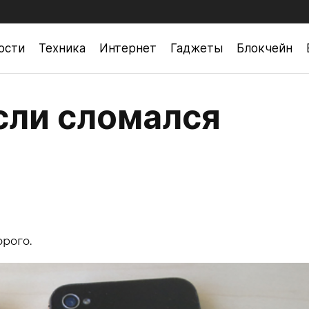
ости
Техника
Интернет
Гаджеты
Блокчейн
если сломался
орого.