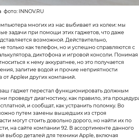
ва фото: INNOV.RU
мпьютера многих из нас выбивает из колеи: мы
е задачи при помощи этих гаджетов, что даже
едставляется возможной. Действительно,
е только как телефон, но и успешно справляются с
алькулятора, диктофона и игровой консоли. Понимая
носиться к нему аккуратнее, но это получается
дения, залитие водой и прочие неприятности
 от Appleи других компаний.
то ваш гаджет перестал функционировать должным
Они проведут диагностику, как правило, эта процедур
платной, и сообщат, как устранить поломку. Во
 можно путем замены вышедших из строя
сти могут стоить довольно дорого, но найти их по
сти, на сайте компании 92. В ассортименте данного
 выбор деталей для техники Apple, включая