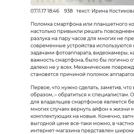
07.11.17 18:46 938 текст: Ирина Костико
Поломка смартфона или планшетного ко
настолько привыкли решать повседневны
разлука на пару часов для многих не пр
современные устройства используются н
задачами фотоаппарата, видеокамеры, к
важность смартфона, было бы логично от
далеко не у всех. Механические повреж
становятся причиной поломок аппаратов
Первое, что нужно сделать, заметив, ч
образом, – обратиться к специалистам. 
для владельцев смартфонов является бес
многих случаях вернуть айфон к жизни
комплектующих на новые. Конечно, запча
выгодной цене все-таки можно, в частно
интернет-магазина представлен широкий