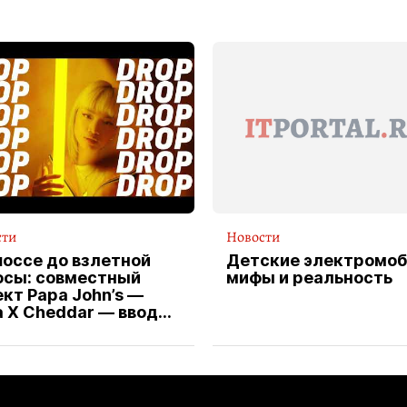
сти
Новости
шоссе до взлетной
Детские электромоб
осы: совместный
мифы и реальность
кт Papa John’s —
a X Cheddar — вводит
клюзивную форму
ителя службы
тавки пиццы