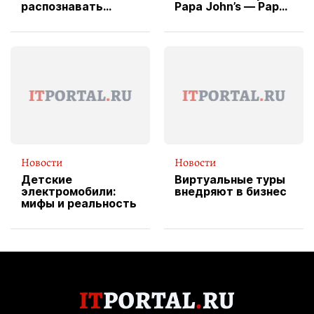
распознавать
Papa John’s — Papa
изображения
X Cheddar —
вводит
эксклюзивную
форму водителя
службы доставки
пиццы
Новости
Новости
Детские
Виртуальные туры
электромобили:
внедряют в бизнес
мифы и реальность