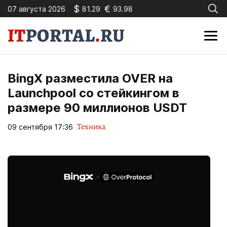
$
€
07 августа 2026
81.29
93.98
BingX разместила OVER на
Launchpool со стейкингом в
размере 90 миллионов USDT
Техника
09 сентября 17:36