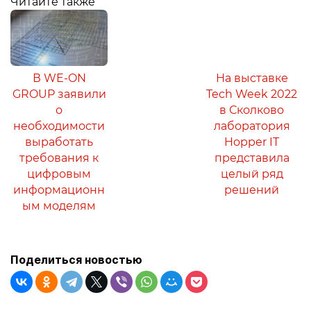
Читайте также
В WE-ON
На выставке
GROUP заявили
Tech Week 2022
о
в Сколково
необходимости
лаборатория
выработать
Hopper IT
требования к
представила
цифровым
целый ряд
информационн
решений
ым моделям
Поделиться новостью