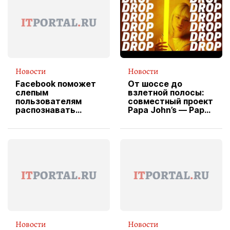
Новости
Новости
Facebook поможет
От шоссе до
слепым
взлетной полосы:
пользователям
совместный проект
распознавать
Papa John’s — Papa
изображения
X Cheddar —
вводит
эксклюзивную
форму водителя
службы доставки
пиццы
Новости
Новости