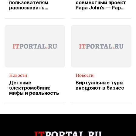
пользователям
совместный проект
распознавать
Papa John’s — Papa
изображения
X Cheddar —
вводит
эксклюзивную
форму водителя
службы доставки
пиццы
Новости
Новости
Детские
Виртуальные туры
электромобили:
внедряют в бизнес
мифы и реальность