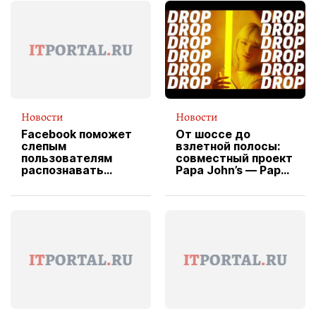
Новости
Новости
Facebook поможет
От шоссе до
слепым
взлетной полосы:
пользователям
совместный проект
распознавать
Papa John’s — Papa
изображения
X Cheddar —
вводит
эксклюзивную
форму водителя
службы доставки
пиццы