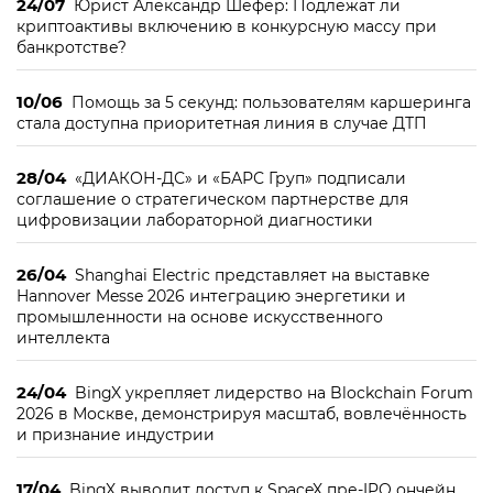
24/07
Юрист Александр Шефер: Подлежат ли
криптоактивы включению в конкурсную массу при
банкротстве?
10/06
Помощь за 5 секунд: пользователям каршеринга
стала доступна приоритетная линия в случае ДТП
28/04
«ДИАКОН-ДС» и «БАРС Груп» подписали
соглашение о стратегическом партнерстве для
цифровизации лабораторной диагностики
26/04
Shanghai Electric представляет на выставке
Hannover Messe 2026 интеграцию энергетики и
промышленности на основе искусственного
интеллекта
24/04
BingX укрепляет лидерство на Blockchain Forum
2026 в Москве, демонстрируя масштаб, вовлечённость
и признание индустрии
17/04
BingX выводит доступ к SpaceX пре-IPO ончейн,