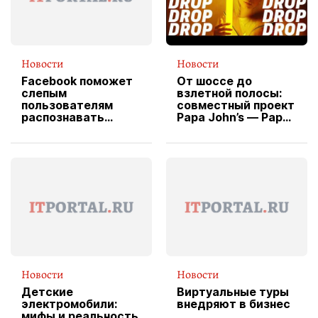
Новости
Новости
Facebook поможет
От шоссе до
слепым
взлетной полосы:
пользователям
совместный проект
распознавать
Papa John’s — Papa
изображения
X Cheddar —
вводит
эксклюзивную
форму водителя
службы доставки
пиццы
Новости
Новости
Детские
Виртуальные туры
электромобили:
внедряют в бизнес
мифы и реальность