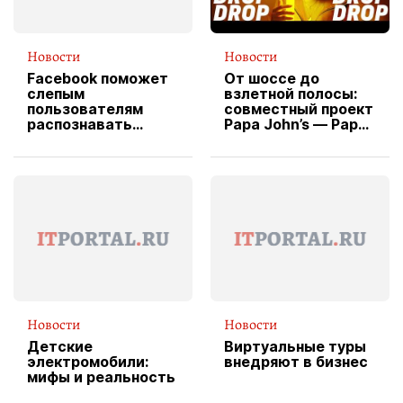
Новости
Новости
Facebook поможет
От шоссе до
слепым
взлетной полосы:
пользователям
совместный проект
распознавать
Papa John’s — Papa
изображения
X Cheddar —
вводит
эксклюзивную
форму водителя
службы доставки
пиццы
Новости
Новости
Детские
Виртуальные туры
электромобили:
внедряют в бизнес
мифы и реальность