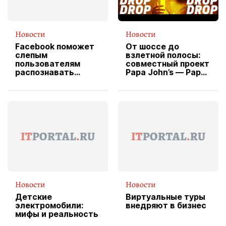
Новости
Новости
Facebook поможет
От шоссе до
слепым
взлетной полосы:
пользователям
совместный проект
распознавать
Papa John’s — Papa
изображения
X Cheddar —
вводит
эксклюзивную
форму водителя
службы доставки
пиццы
Новости
Новости
Детские
Виртуальные туры
электромобили:
внедряют в бизнес
мифы и реальность