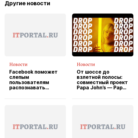
Другие новости
Новости
Новости
Facebook поможет
От шоссе до
слепым
взлетной полосы:
пользователям
совместный проект
распознавать
Papa John’s — Papa
изображения
X Cheddar —
вводит
эксклюзивную
форму водителя
службы доставки
пиццы