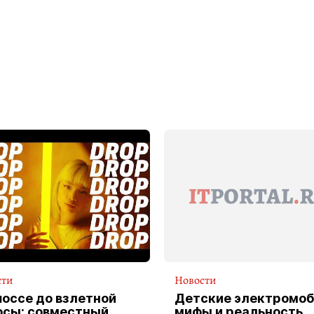
сти
Новости
шоссе до взлетной
Детские электромоб
осы: совместный
мифы и реальность