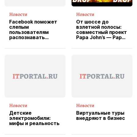
Новости
Новости
Facebook поможет
От шоссе до
слепым
взлетной полосы:
пользователям
совместный проект
распознавать
Papa John’s — Papa
изображения
X Cheddar —
вводит
эксклюзивную
форму водителя
службы доставки
пиццы
Новости
Новости
Детские
Виртуальные туры
электромобили:
внедряют в бизнес
мифы и реальность