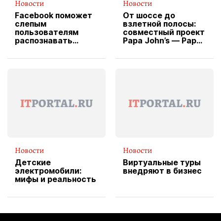
Новости
Новости
Facebook поможет
От шоссе до
слепым
взлетной полосы:
пользователям
совместный проект
распознавать
Papa John’s — Papa
изображения
X Cheddar —
вводит
эксклюзивную
форму водителя
службы доставки
пиццы
Новости
Новости
Детские
Виртуальные туры
электромобили:
внедряют в бизнес
мифы и реальность