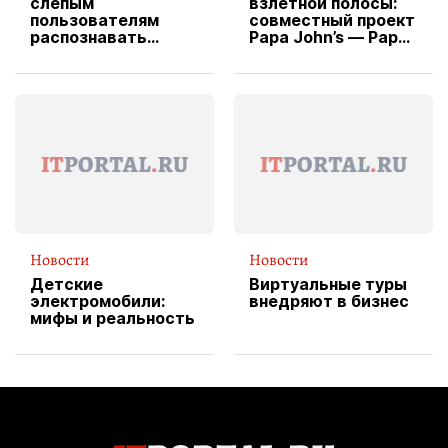
слепым
взлетной полосы:
пользователям
совместный проект
распознавать
Papa John’s — Papa
изображения
X Cheddar —
вводит
эксклюзивную
форму водителя
службы доставки
пиццы
Новости
Новости
Детские
Виртуальные туры
электромобили:
внедряют в бизнес
мифы и реальность